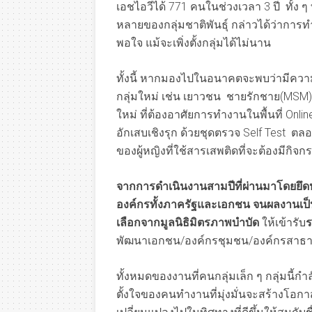
เอชไอวีได้ 771 คนในช่วงเวลา 3 ปี ทั้ง 
หลายของกลุ่มชาติพันธุ์ กล่าวได้ว่าการทำ
พอใจ แม้จะเพิ่งตั้งกลุ่มได้ไม่นาน
ทั้งนี้ หากมองไปในอนาคตจะพบว่ามีควา
กลุ่มใหม่ เช่น เยาวชน ชายรักชาย(MSM
ใหม่ ที่ต้องอาศัยการทำงานในพื้นที่ On
อักเสบเชิงรุก ด้วยชุดตรวจ Self Test 
ของผู้หญิงที่ใช้สารเสพติดที่จะต้องมีกิจก
จากการดำเนินงานสามปีที่ผ่านมาโดยยึดหล
องค์กรทั้งภาครัฐและเอกชน จนผลงานเป็นที
เลือกจากมูลนิธิมิตรภาพบำบัด
ให้เข้ารับ
ร
พัฒนาเอกชน/องค์กรชุมชน/องค์กรสาธาร
ทั้งหมดของงานที่คนกลุ่มเล็ก ๆ กลุ่มนี้ก
ตั้งใจของคนทำงานที่มุ่งมั่นจะสร้างโ