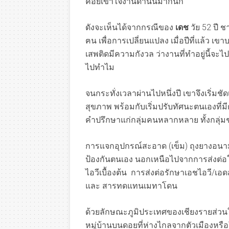
ค่อยเข้าใจงานด้านนี้มากนัก
ดังจะเห็นได้จากกรณีของ
เดช
วัย 52 ปี 
ฅน เพื่อการเปลี่ยนแปลง เมื่อปีที่แล้ว 
เสพติดมีความกังวล ว่างานที่ทำอยู่นี้จะ
ไปทำไม
จนกระทั่งเวลาผ่านไปหนึ่งปี เขาจึงเริ่มช
สุขภาพ พร้อมกับเริ่มปรับทัศนะตนเองที่ม
คำปรึกษาแก่กลุ่มคนหลากหลาย ทั้งกลุ่มช
การแจกอุปกรณ์สะอาด (เข็ม) ถุงยางอนามัย
ป้องกันตนเอง นอกเหนือไปจากการส่งต่อใ
ไอวีเบื้องต้น การส่งต่อรักษาเอชไอวี/เอ
และ สารทดแทนเมทาโดน
ด้วยลักษณะภูมิประเทศของเชียงรายส่วนใหญ่
หมู่บ้านบนดอยที่ห่างไกลจากตัวเมืองหร