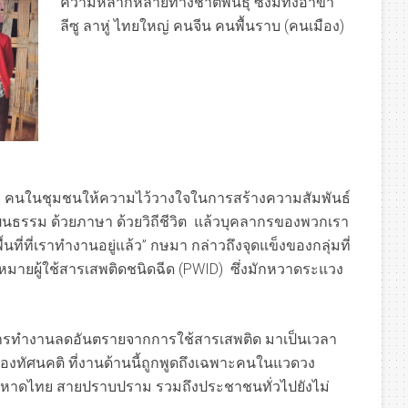
ความหลากหลายทางชาติพันธุ์ ซึ่งมีทั้งอาข่า
ลีซู ลาหู่ ไทยใหญ่ คนจีน คนพื้นราบ (คนเมือง)
อนหรือ คนในชุมชนให้ความไว้วางใจในการสร้างความสัมพันธ์
ัฒนธรรม ด้วยภาษา ด้วยวิถีชีวิต แล้วบุคลากรของพวกเรา
นที่ที่เราทำงานอยู่แล้ว” กษมา กล่าวถึงจุดแข็งของกลุ่มที่
าหมายผู้ใช้สารเสพติดชนิดฉีด (PWID) ซึ่งมักหวาดระแวง
ารทำงานลดอันตรายจากการใช้สารเสพติด มาเป็นเวลา
องทัศนคติ ที่งานด้านนี้ถูกพูดถึงเฉพาะคนในแวดวง
หาดไทย สายปราบปราม รวมถึงประชาชนทั่วไปยังไม่