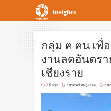
กลุ่ม ฅ ฅน เพื
งานลดอันตราย
เชียงราย
3 ปี ago
สุภาภรณ์ อัษฎมงคล
สุข