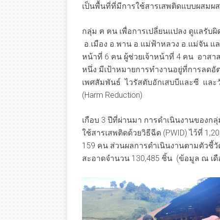
เป็นพื้นที่ที่มีการใช้สารเสพติดแบบผสมผ
กลุ่ม ฅ ฅน เพื่อการเปลี่ยนแปลง ดูแลรับผิด
อ.เมือง อ.พาน อ.แม่ฟ้าหลวง อ.แม่จัน แล
หน้าที่ 6 คน ผู้ช่วยเจ้าหน้าที่ 4 คน อา
หนึ่ง มีเป้าหมายการทำงานอยู่ที่การลดอ
เพศสัมพันธ์ ไวรัสตับอักเสบบีและซี แ
(Harm Reduction)
เกือบ 3 ปีที่ผ่านมา การดำเนินงานของกลุ
ใช้สารเสพติดด้วยวิธีฉีด (PWID) ไว้ที่ 1
159 คน ส่วนผลการดำเนินงานตามตัวชี้วัด
สะอาดจำนวน 130,485 ชิ้น (ข้อมูล ณ เด