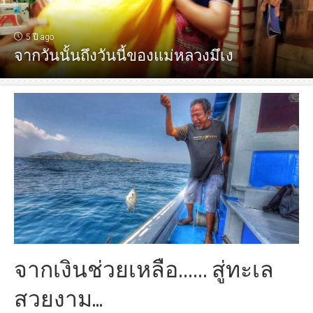
5 ปี ago
จากวันนั้นถึงวันนี้ของแม่หลวงมึเง
จากเงินช่วยเหลือ…… สู่ทะเล
สวยงาม...