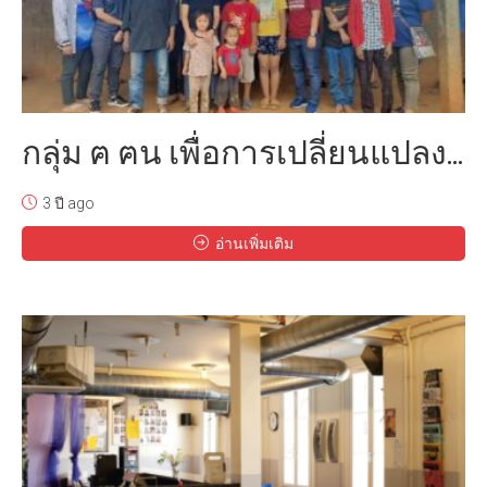
กลุ่ม ฅ ฅน เพื่อการเปลี่ยนแปลง...
3 ปี ago
อ่านเพิ่มเติม