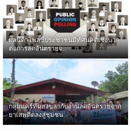
ผลนิด้าโพลชี้ประชาชนมีทัศนคติเชิงบวก
ต่อการลดอันตรายจ...
กลุ่มแคร์ทีมสงขลากับงานลดอันตรายจาก
ยาเสพติดลงสู่ชุมชน