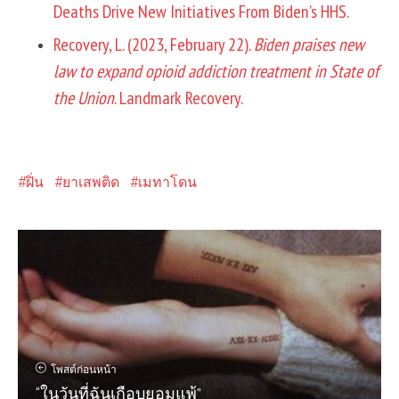
Deaths Drive New Initiatives From Biden’s HHS.
Recovery, L. (2023, February 22).
Biden praises new
law to expand opioid addiction treatment in State of
the Union
. Landmark Recovery.
ฝิ่น
ยาเสพติด
เมทาโดน
โพสต์ก่อนหน้า
“ในวันที่ฉันเกือบยอมแพ้”