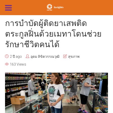
การบำบัดผู้ติดยาเสพติด
ตระกูลฝิ่นด้วยเมทาโดนช่วย
รักษาชีวิตคนได้
2 ปี ago
อุดม ลิขิตวรรณวุฒิ
สุขภาพ
163 Views