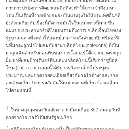
กัน ดังนั้นการผ่อนคลายนโยบายเกี่ยวกับเมทาโดนเพื่อใน
การการบำบัดการติดยาเสพติดที่จะทำให้การเข้าถึงเมทา
โดนเป็นเรื่องที่ง่ายเข้าย่อมจะเป็นแรงจูงใจให้ประเทศอื่นๆที่
ยังลังเลเกี่ยวกับเรื่องนี้มีความมั่นใจในแนวทางนี้มากขึ้น
แผนของประธานาธิบดีไบเดนรวมถึงการยกเลิกเงื่อนไขของ
รัฐบาลกลางที่จะทำให้แพทย์สามารถสั่งจ่ายยาบิวพรีนอร์ฟี
นที่มักจะถูกนำไปผสมกับยานา-ล็อคโซน (naloxone) ที่เป็น
ยาฉุกเฉินสำหรับถอนพิษของการโอเวอร์โด๊สจากยาตระกูล
ฝิ่น ยาที่ผสมบิวพรีนอร์ฟีนและนาล็อคโซนนี้เรียกว่าซูบ็อค
โซน (suboxone) แผนนี้ได้รับการวิจารณ์ว่าไม่ระบุงบ
ประมาณ และขาดรายละเอียดเกี่ยวกับกลไกต่างๆและราย
ละเอียดเกี่ยวกับการผลักดันให้หน่วยงานที่เกี่ยวข้องเคลื่อน
ไปตามแผนนี้
[1]
ในช่วงสูงสุดของวิกฤติ คาดว่ามีคนเกือบ 300 คนต่อวันที่
ตายจากโอเวอร์โด๊สสหรัฐอเมริกา
[2]