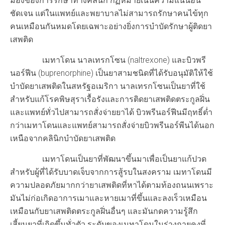
มองของการรักษาทางคลินิก กฏหมายเน้นความแน่นอน
ชัดเจน แต่ในแพทย์และพยาบาลไม่สามารถรักษาคนไข้ทุก
คนเหมือนกันหมดโดยเฉพาะอย่างยิ่งการบำบัดรักษาผู้ติดยา
เสพติด
เมทาโดน นาลเทรกโซน (naltrexone) และบิวพรี
นอร์ฟีน (buprenorphine) เป็นยาสามชนิดที่ได้รับอนุมัติให้ใช้
บำบัดยาเสพติดในสหรัฐอเมริกา นาลเทรกโซนเป็นยาที่ใช้
สำหรับแก้โรคพิษสุราเรื้อรังและการติดยาเสพติดตระกูลฝิ่น
และแพทย์ทั่วไปสามารถสั่งจ่ายยาได้ บิวพรีนอร์ฟีนมีฤทธิ์ต่ำ
กว่าเมทาโดนและแพทย์สามารถสั่งจ่ายบิวพรีนอร์พีนได้นอก
เหนือจากคลินิกบำบัดยาเสพติด
เมทาโดนเป็นยาที่พัฒนาขึ้นมาเพื่อเป็นยาแก้ปวด
สำหรับผู้ที่ได้รับบาดเจ็บจากการสู้รบในสงคราม เมทาโดนมี
ความปลอดภัยมากกว่ายาเสพติดที่หาได้ตามท้องถนนเพราะ
มันไม่ก่อเกิดอาการเมาและหายเมาที่ขึ้นและลงเร็วเหมือน
เหมือนกับยาเสพติดตระกูลฝิ่นอื่นๆ และมันกดความรู้สึก
เสี้ยนยาที่เกิดขึ้นทั่วตัว ระดับของเมทาโดนในร่างกายคงที่