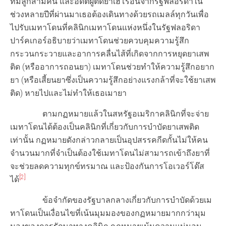
ที่มีลูกสามคน และอดีตผู้ติดยาเฮโรอีนจากรัฐฟลอริดาใน
ช่วงหลายปีที่ผ่านมาเธอต้องเดินทางด้วยรถเมลล์ทุกวันเพื่อ
ไปรับเมทาโดนที่คลินิกเมทาโดนแห่งหนึ่งในรัฐฟลอริดา​
ปาร์คเกอร์อธิบายว่าเมทาโดนช่วยควบคุมความรู้สึก
กระวนกระวายและอาการคลื่นไส้ที่เกิดจากการหยุดยาเสพ
ติด (หรืออาการถอนยา) เมทาโดนช่วยทำให้ความรู้สึกอยาก
ยา (หรือเสี้ยนยาซึ่งเป็นความรู้สึกอย่างแรงกล้าที่จะใช้ยาเสพ
ติด) หายไปและไม่ทำให้เธอเมายา
ตามกฏหมายแล้วในสหรัฐอเมริกาคลินิกที่จะจ่าย
เมทาโดนได้ต้องเป็นคลินิกที่เกี่ยวกับการบำบัดยาเสพติด
เท่านั้น กฏหมายดังกล่าวกลายเป็นอุปสรรคกีดกั้นไม่ให้คน
จำนวนมากที่จำเป็นต้องใช้เมทาโดนไม่สามารถเข้าถึงยาที่
จะช่วยลดความทุกข์ทรมาณ และป้องกันการโอเวอร์โด๊ส
[2]
ได้
ข้อจำกัดของรัฐบาลกลางเกี่ยวกับการบำบัดด้วยเม
ทาโดนเป็นเงื่อนไขที่เน้นมุมมองของกฏหมายมากกว่ามุม