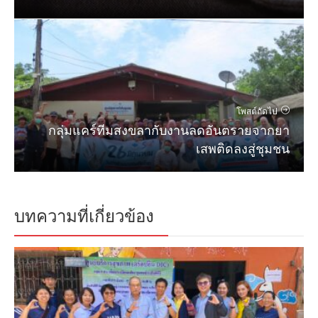
โพสต์ถัดไป
กลุ่มแคร์ทีมสงขลากับงานลดอันตรายจากยา
เสพติดลงสู่ชุมชน
บทความที่เกี่ยวข้อง