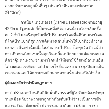
มากกว่ายาตระกูลฝิ่นอื่นๆ เช่น เฮโรอีน และเฟนทานิล
(fentanyl)
ดาเนียล เดธเทอเรจ (Daniel Deatherage) ชายอายุ
42 ปีจากรัฐเคนทักกี้เป็นคนหนึ่งที่ต้องทนนั่งรถไป-กลับครั้ง
ละ 2 ชั่วโมงครึ่งทุกวันเพื่อไปรับเมทาโดนที่คลินิกเมทาโดน
ที่ใกล้บ้านเขาที่สุด การเดินทางเช่นนั้นทำให้เขาต้องทำงาน
กะกลางคืนเท่านั้นเพื่อให้สามารถไปรับยาได้ทุกวัน ถึงแม้ว่า
การเดินทางไกลเช่นนั้นทุกวันเหน็ดเหนื่อยมากแต่เดธเทอเรจ
คิดว่าคุ้มค่าเพราะว่าเมทาโดนทำให้เขามีชีวิตเหมือนคนอื่น
ได้ เดธเทอเรจติดยาแก้ปวด เฮโรอีน และยาตระกูลฝิ่นมาเป็น
เวลานานและได้พยายามเลิกมาหลายครั้งแล้วแต่ไม่สำเร็จ
ผู้ต้องสงสัยว่าทำผิดกฏหมาย
การไปรับเมทาโดนที่คลินิกนั้นกิจกรรมที่ผู้ไปรับยาต้องทำทุก
วันเหมือนกับว่าพวกเขาถูกทำทัณฑ์บนไม่ว่าจะเป็นการเข้า
แถวรอรับยาตั้งแต่เช้า กิจกรรมเกี่ยวกับการปรึกษา การก