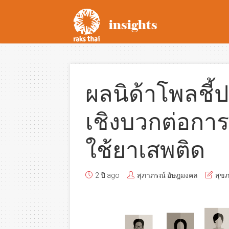
ผลนิด้าโพลชี้
เชิงบวกต่อกา
ใช้ยาเสพติด
2 ปี ago
สุภาภรณ์ อัษฎมงคล
สุข