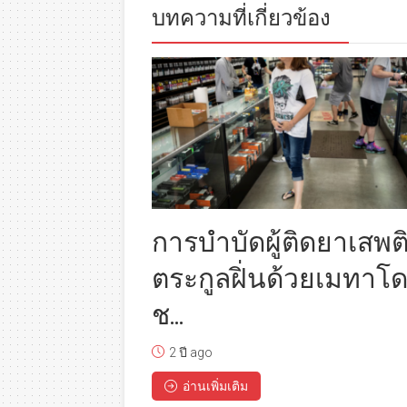
บทความที่เกี่ยวข้อง
การบำบัดผู้ติดยาเสพต
ตระกูลฝิ่นด้วยเมทาโ
ช...
2 ปี ago
อ่านเพิ่มเติม