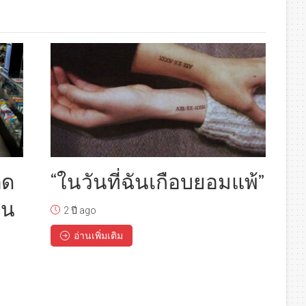
ิด
“ในวันที่ฉันเกือบยอมแพ้”
ดน
2 ปี ago
อ่านเพิ่มเติม