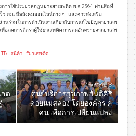
่องการใช้ประมวลกฎหมายยาเสพติด พ.ศ.2564 ผ่านสื่อที่
็ว เช่น สื่อสังคมออนไลน์ต่าง ๆ และควรส่งเสริม
ีส่วนร่วมในการดำเนินงานเกี่ยวกับการแก้ไขปัญหายาเสพ
พื่อลดการตีตราผู้ใช้ยาเสพติด การลดอันตรายจากยาเสพ
 TB
นิด้า
ยาเสพติด
โพสต์ถัดไป
ศูนย์บริการสุขภาพสันติคีรี
นลด
ดอยแม่สลอง โดยองค์กร ค
่
คน เพื่อการเปลี่ยนแปลง