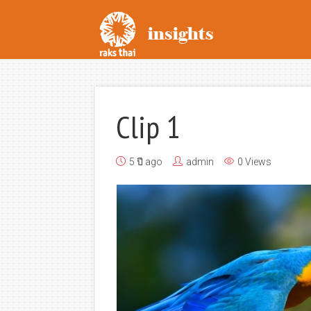
Clip 1
5 ปี ago
admin
0 Views