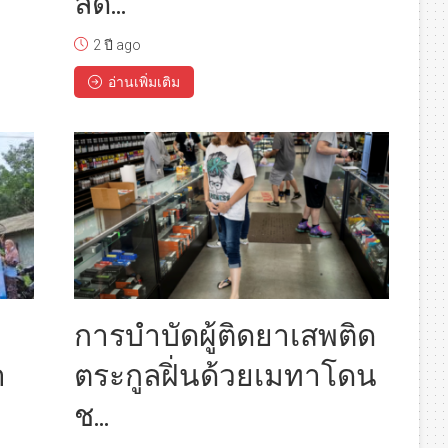
ลด...
2 ปี ago
อ่านเพิ่มเติม
การบำบัดผู้ติดยาเสพติด
า
ตระกูลฝิ่นด้วยเมทาโดน
ช...