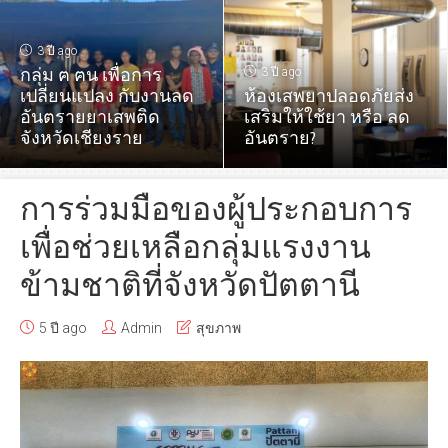
3 ปี ago
กลุ่ม ฅ ฅน เพื่อการ
3 ปี ago
เปลี่ยนแปลง กับงานลด
ห้องเสพยาปลอดภัยส่ง
อันตรายยาเสพติด
เสริมให้ใช้ยา หรือ ลด
จังหวัดเชียงราย
อันตราย?
การร่วมมือของผู้ประกอบการ
เพื่อช่วยเหลือกลุ่มแรงงาน
ข้ามชาติที่จังหวัดปัตตานี
5 ปี ago
Admin
สุขภาพ