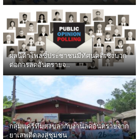
ผลนิด้าโพลชี้ประชาชนมีทัศนคติเชิงบวก
ต่อการลดอันตรายจ...
กลุ่มแคร์ทีมสงขลากับงานลดอันตรายจาก
ยาเสพติดลงสู่ชุมชน