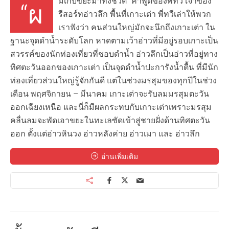
มเก็บขยะมาทั้งชีวิต” คำพูดของพี่ทวี เจ้าของ
“ผ
รีสอร์ทอ่าวลึก พื้นที่เกาะเต่า พี่ทวีเล่าให้พวก
เราฟังว่า คนส่วนใหญ่มักจะนึกถึงเกาะเต่า ใน
ฐานะจุดดำน้ำระดับโลก หาดตามเว้าอ่าวที่มีอยู่รอบเกาะเป็น
สวรรค์ของนักท่องเที่ยวที่ชอบดำน้ำ อ่าวลึกเป็นอ่าวที่อยู่ทาง
ทิศตะวันออกของเกาะเต่า เป็นจุดดำน้ำปะการังน้ำตื้น ที่มีนัก
ท่องเที่ยวส่วนใหญ่รู้จักกันดี แต่ในช่วงมรสุมของทุกปีในช่วง
เดือน พฤศจิกายน – มีนาคม เกาะเต่าจะรับลมมรสุมตะวัน
ออกเฉียงเหนือ และนี่ก็มีผลกระทบกับเกาะเต่าเพราะมรสุม
คลื่นลมจะพัดเอาขยะในทะเลซัดเข้าสู่ชายฝั่งด้านทิศตะวัน
ออก ตั้งแต่อ่าวหินวง อ่าวหลังค่าย อ่าวเมา และ อ่าวลึก
อ่านเพิ่มเติม