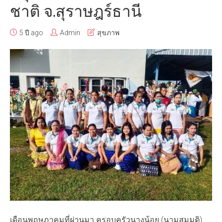
ชาติ จ.สุราษฎร์ธานี
5 ปี ago
Admin
สุขภาพ
เดือนพฤษภาคมที่ผ่านมา ครอบครัวนางน้อย (นามสมมติ)