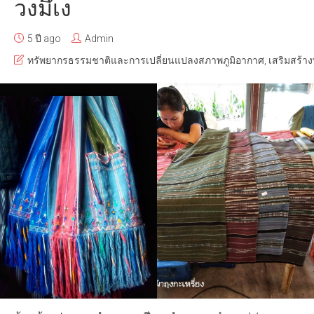
วงมึเง
5 ปี ago
Admin
ทรัพยากรธรรมชาติและการเปลี่ยนแปลงสภาพภูมิอากาศ
,
เสริมสร้างพ