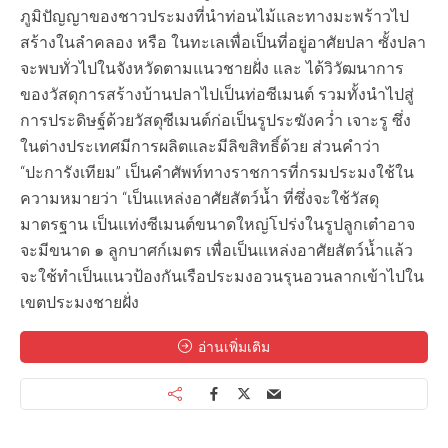
ภูมิปัญญาของชาวประมงที่นำท่อนไม้และทางมะพร้าวไป
สร้างในลำคลอง หรือ ในทะเลเพื่อเป็นที่อยู่อาศัยปลา ซั้งปลา
จะพบทั่วไปในจังหวัดตามแนวชายฝั่ง และ ได้วิวัฒนาการ
ของวัสดุการสร้างบ้านปลาไปเป็นท่อซีเมนต์ รวมทั้งนำไปสู่
การประดิษฐ์ด้วยวัสดุซีเมนต์ก่อเป็นรูประฆังคว่ำ เจาะรู ซึ่ง
ในต่างประเทศมีการผลิตและมีลิขสิทธิ์ด้วย ส่วนคำว่า
“ปะการังเทียม” เป็นคำศัพท์ทางราชการที่กรมประมงใช้ใน
ความหมายว่า “เป็นแหล่งอาศัยสัตว์น้ำ ที่ซึ่งจะใช้วัสดุ
มาตรฐาน เป็นแท่งซีเมนต์ขนาดใหญ่โปร่งในรูปลูกเต๋าอาจ
จะมีขนาด ๑ ลูกบาศก์เมตร เพื่อเป็นแหล่งอาศัยสัตว์น้ำแล้ว
จะใช้ทำเป็นแนวป้องกันเรือประมงอวนรุนอวนลากเข้าไปใน
เขตประมงชายฝั่ง
อ่านเพิ่มเติม