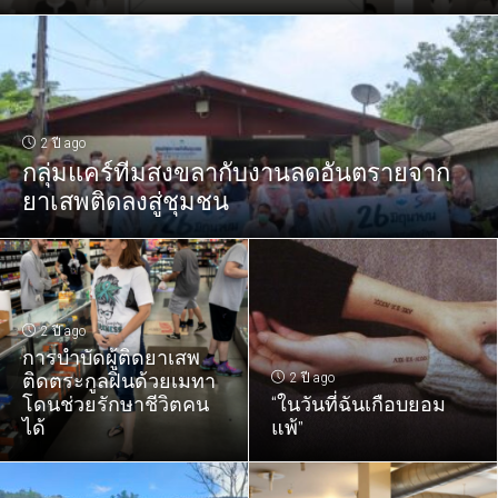
2 ปี ago
กลุ่มแคร์ทีมสงขลากับงานลดอันตรายจาก
ยาเสพติดลงสู่ชุมชน
2 ปี ago
การบำบัดผู้ติดยาเสพ
ติดตระกูลฝิ่นด้วยเมทา
2 ปี ago
โดนช่วยรักษาชีวิตคน
“ในวันที่ฉันเกือบยอม
ได้
แพ้”