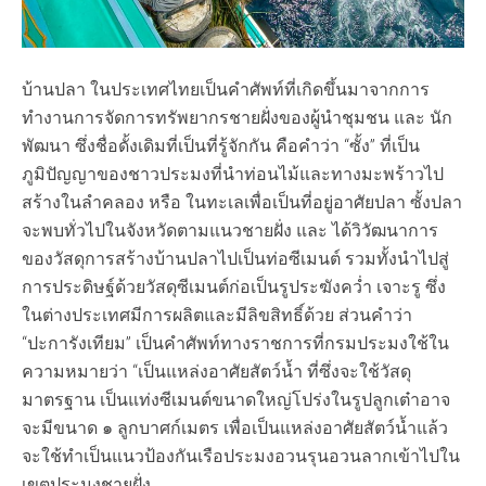
บ้านปลา ในประเทศไทยเป็นคำศัพท์ที่เกิดขึ้นมาจากการ
ทำงานการจัดการทรัพยากรชายฝั่งของผู้นำชุมชน และ นัก
พัฒนา ซึ่งชื่อดั้งเดิมที่เป็นที่รู้จักกัน คือคำว่า “ซั้ง” ที่เป็น
ภูมิปัญญาของชาวประมงที่นำท่อนไม้และทางมะพร้าวไป
สร้างในลำคลอง หรือ ในทะเลเพื่อเป็นที่อยู่อาศัยปลา ซั้งปลา
จะพบทั่วไปในจังหวัดตามแนวชายฝั่ง และ ได้วิวัฒนาการ
ของวัสดุการสร้างบ้านปลาไปเป็นท่อซีเมนต์ รวมทั้งนำไปสู่
การประดิษฐ์ด้วยวัสดุซีเมนต์ก่อเป็นรูประฆังคว่ำ เจาะรู ซึ่ง
ในต่างประเทศมีการผลิตและมีลิขสิทธิ์ด้วย ส่วนคำว่า
“ปะการังเทียม” เป็นคำศัพท์ทางราชการที่กรมประมงใช้ใน
ความหมายว่า “เป็นแหล่งอาศัยสัตว์น้ำ ที่ซึ่งจะใช้วัสดุ
มาตรฐาน เป็นแท่งซีเมนต์ขนาดใหญ่โปร่งในรูปลูกเต๋าอาจ
จะมีขนาด ๑ ลูกบาศก์เมตร เพื่อเป็นแหล่งอาศัยสัตว์น้ำแล้ว
จะใช้ทำเป็นแนวป้องกันเรือประมงอวนรุนอวนลากเข้าไปใน
เขตประมงชายฝั่ง