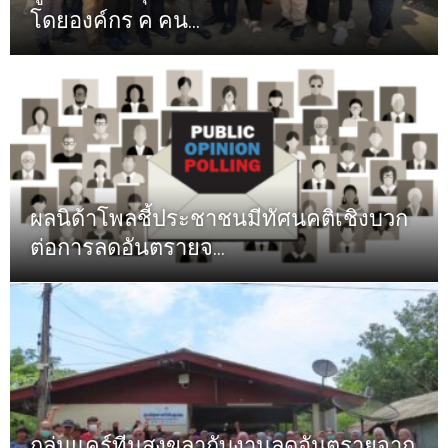
โดยองค์กร ค คน...
ผลนิด้าโพลชี้ประชาชนมีทัศนคติเชิงบวก
ต่อการลดอันตรายจ...
กลุ่มแคร์ทีมสงขลากับงานลดอันตรายจาก