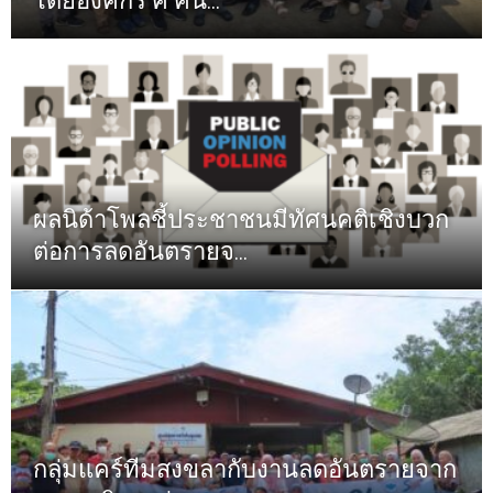
โดยองค์กร ค คน...
ผลนิด้าโพลชี้ประชาชนมีทัศนคติเชิงบวก
ต่อการลดอันตรายจ...
กลุ่มแคร์ทีมสงขลากับงานลดอันตรายจาก