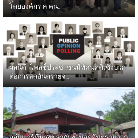
โดยองค์กร ค คน...
ผลนิด้าโพลชี้ประชาชนมีทัศนคติเชิงบวก
ต่อการลดอันตรายจ...
กลุ่มแคร์ทีมสงขลากับงานลดอันตรายจาก