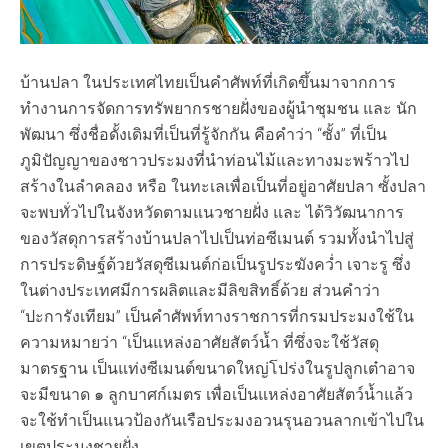
บ้านปลา ในประเทศไทยเป็นคำศัพท์ที่เกิดขึ้นมาจากการ
ทำงานการจัดการทรัพยากรชายฝั่งของผู้นำชุมชน และ นัก
พัฒนา ซึ่งชื่อดั้งเดิมที่เป็นที่รู้จักกัน คือคำว่า “ซั้ง” ที่เป็น
ภูมิปัญญาของชาวประมงที่นำท่อนไม้และทางมะพร้าวไป
สร้างในลำคลอง หรือ ในทะเลเพื่อเป็นที่อยู่อาศัยปลา ซั้งปลา
จะพบทั่วไปในจังหวัดตามแนวชายฝั่ง และ ได้วิวัฒนาการ
ของวัสดุการสร้างบ้านปลาไปเป็นท่อซีเมนต์ รวมทั้งนำไปสู่
การประดิษฐ์ด้วยวัสดุซีเมนต์ก่อเป็นรูประฆังคว่ำ เจาะรู ซึ่ง
ในต่างประเทศมีการผลิตและมีลิขสิทธิ์ด้วย ส่วนคำว่า
“ปะการังเทียม” เป็นคำศัพท์ทางราชการที่กรมประมงใช้ใน
ความหมายว่า “เป็นแหล่งอาศัยสัตว์น้ำ ที่ซึ่งจะใช้วัสดุ
มาตรฐาน เป็นแท่งซีเมนต์ขนาดใหญ่โปร่งในรูปลูกเต๋าอาจ
จะมีขนาด ๑ ลูกบาศก์เมตร เพื่อเป็นแหล่งอาศัยสัตว์น้ำแล้ว
จะใช้ทำเป็นแนวป้องกันเรือประมงอวนรุนอวนลากเข้าไปใน
เขตประมงชายฝั่ง