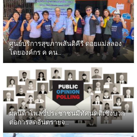
ศูนย์บริการสุขภาพสันติคีรี ดอยแม่สลอง
โดยองค์กร ค คน...
ผลนิด้าโพลชี้ประชาชนมีทัศนคติเชิงบวก
ต่อการลดอันตรายจ...