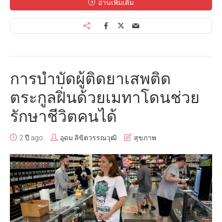
อ่านเพิ่มเติม
การบำบัดผู้ติดยาเสพติด
ตระกูลฝิ่นด้วยเมทาโดนช่วย
รักษาชีวิตคนได้
2 ปี ago
อุดม ลิขิตวรรณวุฒิ
สุขภาพ