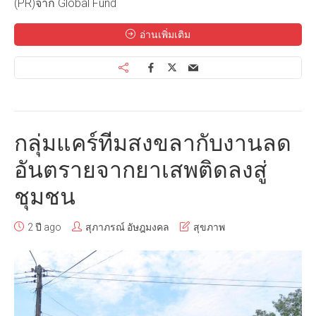
(PR)จาก Global Fund
อ่านเพิ่มเติม
กลุ่มแคร์ทีมสงขลากับงานลด
อันตรายจากยาเสพติดลงสู่
ชุมชน
2 ปี ago
สุภาภรณ์ อัษฎมงคล
สุขภาพ