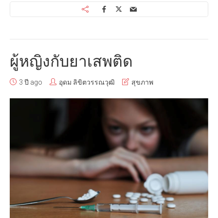
ผู้หญิงกับยาเสพติด
3 ปี ago
อุดม ลิขิตวรรณวุฒิ
สุขภาพ