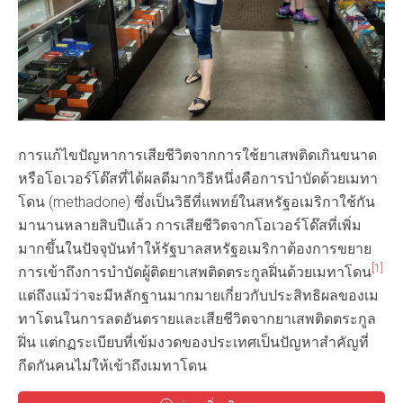
การแก้ไขปัญหาการเสียชีวิตจากการใช้ยาเสพติดเกินขนาด
หรือโอเวอร์โด๊สที่ได้ผลดีมากวิธีหนึ่งคือการบำบัดด้วยเมทา
โดน (methadone) ซึ่งเป็นวิธีที่แพทย์ในสหรัฐอเมริกาใช้กัน
มานานหลายสิบปีแล้ว การเสียชีวิตจากโอเวอร์โด๊สที่เพิ่ม
มากขึ้นในปัจจุบันทำให้รัฐบาลสหรัฐอเมริกาต้องการขยาย
[1]
การเข้าถึงการบำบัดผู้ติดยาเสพติดตระกูลฝิ่นด้วยเมทาโดน
แต่ถึงแม้ว่าจะมีหลักฐานมากมายเกี่ยวกับประสิทธิผลของเม
ทาโดนในการลดอันตรายและเสียชีวิตจากยาเสพติดตระกูล
ฝิ่น แต่กฏระเบียบที่เข้มงวดของประเทศเป็นปัญหาสำคัญที่
กีดกันคนไม่ให้เข้าถึงเมทาโดน