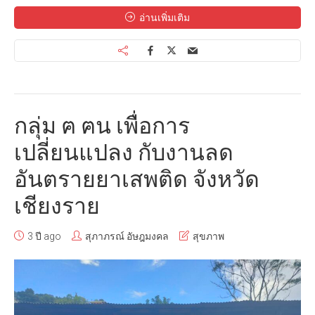
อ่านเพิ่มเติม
กลุ่ม ฅ ฅน เพื่อการ
เปลี่ยนแปลง กับงานลด
อันตรายยาเสพติด จังหวัด
เชียงราย
3 ปี ago
สุภาภรณ์ อัษฎมงคล
สุขภาพ