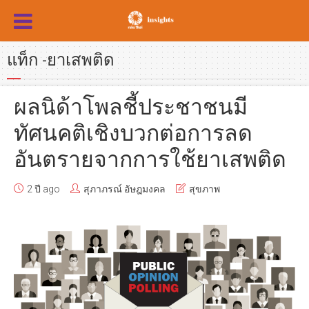
แท็ก -ยาเสพติด
ผลนิด้าโพลชี้ประชาชนมี
ทัศนคติเชิงบวกต่อการลด
อันตรายจากการใช้ยาเสพติด
2 ปี ago
สุภาภรณ์ อัษฎมงคล
สุขภาพ