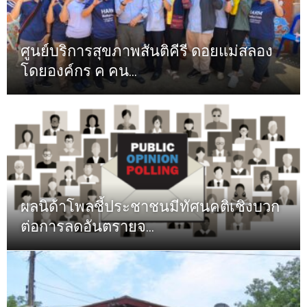
ศูนย์บริการสุขภาพสันติคีรี ดอยแม่สลอง
โดยองค์กร ค คน...
ผลนิด้าโพลชี้ประชาชนมีทัศนคติเชิงบวก
ต่อการลดอันตรายจ...