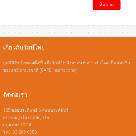
เกี่ยวกับรักษ์ไทย
มูลนิธิรักษ์ไทยก่อตั้งขึ้นเมื่อวันที่ 15 สิงหาคม พ.ศ. 2540 โดยเป็นสมาชิก
ของแคร์ นานาชาติ (CARE International)
ติดต่อเรา
185 ซอยประดิพัทธ์ 6 ถนนประดิพัทธ์
แขวงพญาไท เขตพญาไท
กรุงเทพฯ 10400
โทร. 02-265-6888