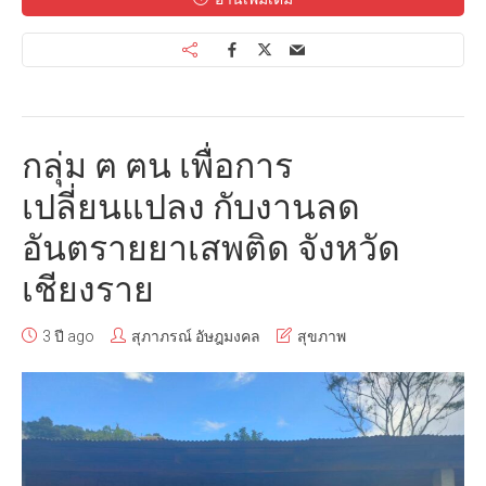
กลุ่ม ฅ ฅน เพื่อการ
เปลี่ยนแปลง กับงานลด
อันตรายยาเสพติด จังหวัด
เชียงราย
3 ปี ago
สุภาภรณ์ อัษฎมงคล
สุขภาพ