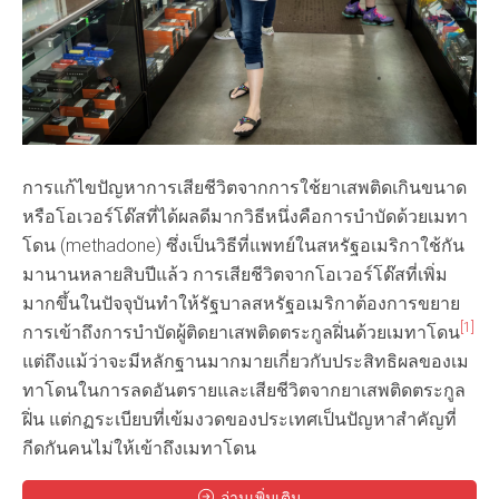
การแก้ไขปัญหาการเสียชีวิตจากการใช้ยาเสพติดเกินขนาด
หรือโอเวอร์โด๊สที่ได้ผลดีมากวิธีหนึ่งคือการบำบัดด้วยเมทา
โดน (methadone) ซึ่งเป็นวิธีที่แพทย์ในสหรัฐอเมริกาใช้กัน
มานานหลายสิบปีแล้ว การเสียชีวิตจากโอเวอร์โด๊สที่เพิ่ม
มากขึ้นในปัจจุบันทำให้รัฐบาลสหรัฐอเมริกาต้องการขยาย
[1]
การเข้าถึงการบำบัดผู้ติดยาเสพติดตระกูลฝิ่นด้วยเมทาโดน
แต่ถึงแม้ว่าจะมีหลักฐานมากมายเกี่ยวกับประสิทธิผลของเม
ทาโดนในการลดอันตรายและเสียชีวิตจากยาเสพติดตระกูล
ฝิ่น แต่กฏระเบียบที่เข้มงวดของประเทศเป็นปัญหาสำคัญที่
กีดกันคนไม่ให้เข้าถึงเมทาโดน
อ่านเพิ่มเติม