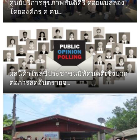
ศูนย์บริการสุขภาพสันติคีรี ดอยแม่สลอง
โดยองค์กร ค คน...
ผลนิด้าโพลชี้ประชาชนมีทัศนคติเชิงบวก
ต่อการลดอันตรายจ...