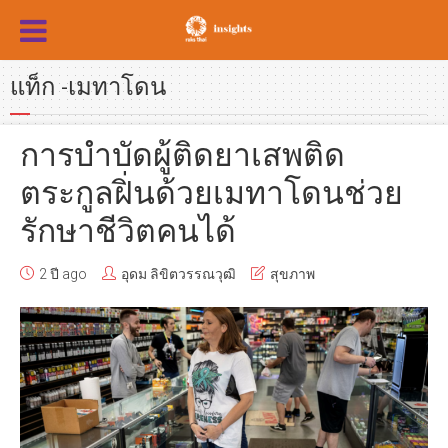
แท็ก -เมทาโดน
การบำบัดผู้ติดยาเสพติด
ตระกูลฝิ่นด้วยเมทาโดนช่วย
รักษาชีวิตคนได้
2 ปี ago
อุดม ลิขิตวรรณวุฒิ
สุขภาพ