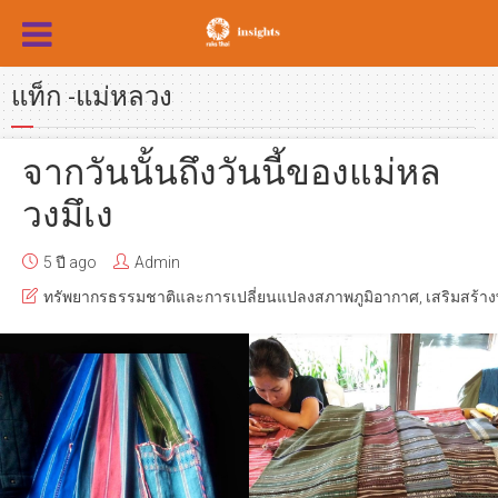
แท็ก -แม่หลวง
จากวันนั้นถึงวันนี้ของแม่หล
วงมึเง
5 ปี ago
Admin
ทรัพยากรธรรมชาติและการเปลี่ยนแปลงสภาพภูมิอากาศ
,
เสริมสร้างพ