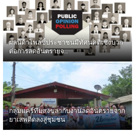
ผลนิด้าโพลชี้ประชาชนมีทัศนคติเชิงบวก
ต่อการลดอันตรายจ...
กลุ่มแคร์ทีมสงขลากับงานลดอันตรายจาก
ยาเสพติดลงสู่ชุมชน