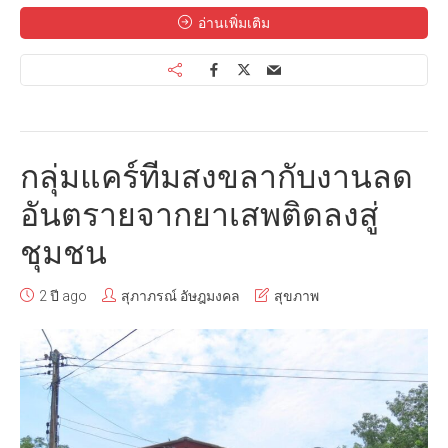
อ่านเพิ่มเติม
กลุ่มแคร์ทีมสงขลากับงานลด
อันตรายจากยาเสพติดลงสู่
ชุมชน
2 ปี ago
สุภาภรณ์ อัษฎมงคล
สุขภาพ