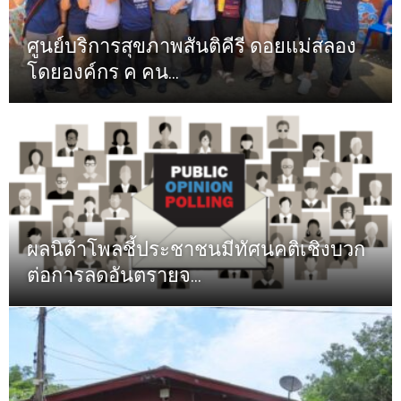
ศูนย์บริการสุขภาพสันติคีรี ดอยแม่สลอง
โดยองค์กร ค คน...
ผลนิด้าโพลชี้ประชาชนมีทัศนคติเชิงบวก
ต่อการลดอันตรายจ...