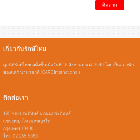
เกี่ยวกับรักษ์ไทย
มูลนิธิรักษ์ไทยก่อตั้งขึ้นเมื่อวันที่ 15 สิงหาคม พ.ศ. 2540 โดยเป็นสมาชิก
ของแคร์ นานาชาติ (CARE International)
ติดต่อเรา
185 ซอยประดิพัทธ์ 6 ถนนประดิพัทธ์
แขวงพญาไท เขตพญาไท
กรุงเทพฯ 10400
โทร. 02-265-6888