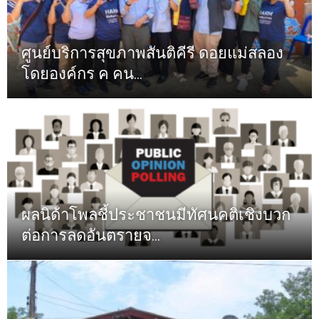
ศูนย์บริการสุขภาพสันติคีรี ดอยแม่สลอง
โดยองค์กร ค คน...
ผลนิด้าโพลชี้ประชาชนมีทัศนคติเชิงบวก
ต่อการลดอันตรายจ...