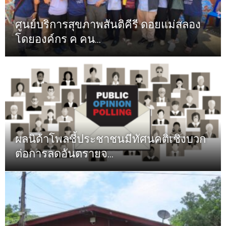
ศูนย์บริการสุขภาพสันติคีรี ดอยแม่สลอง
โดยองค์กร ค คน...
ผลนิด้าโพลชี้ประชาชนมีทัศนคติเชิงบวก
ต่อการลดอันตรายจ...