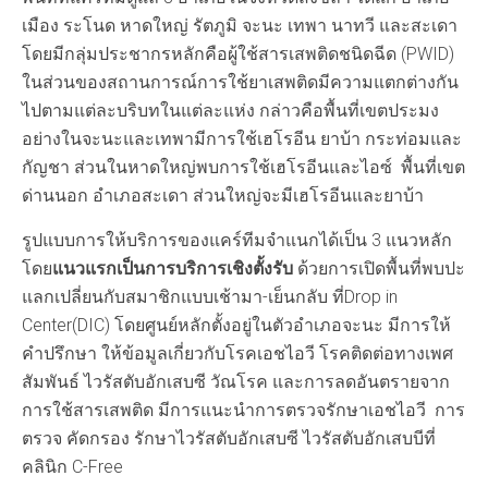
เมือง ระโนด หาดใหญ่ รัตภูมิ จะนะ เทพา นาทวี และสะเดา
โดยมีกลุ่มประชากรหลักคือผู้ใช้สารเสพติดชนิดฉีด (PWID)
ในส่วนของสถานการณ์การใช้ยาเสพติดมีความแตกต่างกัน
ไปตามแต่ละบริบทในแต่ละแห่ง กล่าวคือพื้นที่เขตประมง
อย่างในจะนะและเทพามีการใช้เฮโรอีน ยาบ้า กระท่อมและ
กัญชา ส่วนในหาดใหญ่พบการใช้เฮโรอีนและไอซ์ พื้นที่เขต
ด่านนอก อำเภอสะเดา ส่วนใหญ่จะมีเฮโรอีนและยาบ้า
รูปแบบการให้บริการของแคร์ทีมจำแนกได้เป็น 3 แนวหลัก
โดย
แนวแรกเป็นการบริการเชิงตั้งรับ
ด้วยการเปิดพื้นที่พบปะ
แลกเปลี่ยนกับสมาชิกแบบเช้ามา-เย็นกลับ ที่Drop in
Center(DIC) โดยศูนย์หลักตั้งอยู่ในตัวอำเภอจะนะ มีการให้
คำปรึกษา ให้ข้อมูลเกี่ยวกับโรคเอชไอวี โรคติดต่อทางเพศ
สัมพันธ์ ไวรัสตับอักเสบซี วัณโรค และการลดอันตรายจาก
การใช้สารเสพติด มีการแนะนำการตรวจรักษาเอชไอวี การ
ตรวจ คัดกรอง รักษาไวรัสตับอักเสบซี ไวรัสตับอักเสบบีที่
คลินิก C-Free